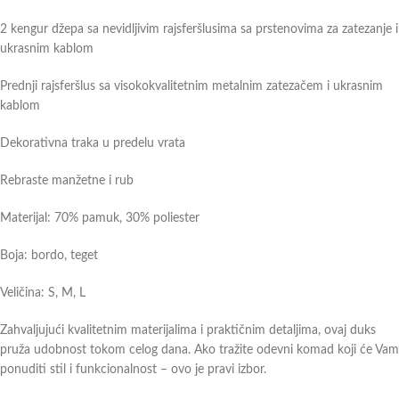
2 kengur džepa sa nevidljivim rajsferšlusima sa prstenovima za zatezanje i
ukrasnim kablom
Prednji rajsferšlus sa visokokvalitetnim metalnim zatezačem i ukrasnim
kablom
Dekorativna traka u predelu vrata
Rebraste manžetne i rub
Materijal: 70% pamuk, 30% poliester
Boja: bordo, teget
Veličina: S, M, L
Zahvaljujući kvalitetnim materijalima i praktičnim detaljima, ovaj duks
pruža udobnost tokom celog dana. Ako tražite odevni komad koji će Vam
ponuditi stil i funkcionalnost – ovo je pravi izbor.