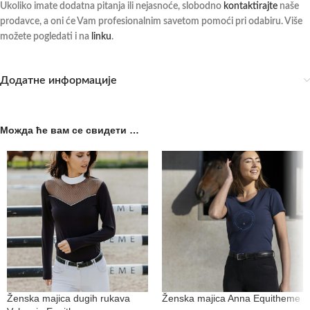
Ukoliko imate dodatna pitanja ili nejasnoće, slobodno
kontaktirajte
naše
prodavce, a oni će Vam profesionalnim savetom pomoći pri odabiru. Više
možete pogledati i na
linku
.
Додатне информације
Можда ће вам се свидети …
Ženska majica dugih rukava
Ženska majica Anna Equitheme