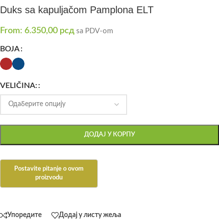
Duks sa kapuljačom Pamplona ELT
From:
6.350,00
рсд
sa PDV-om
BOJA
VELIČINA:
ДОДАЈ У КОРПУ
Упоредите
Додај у листу жеља