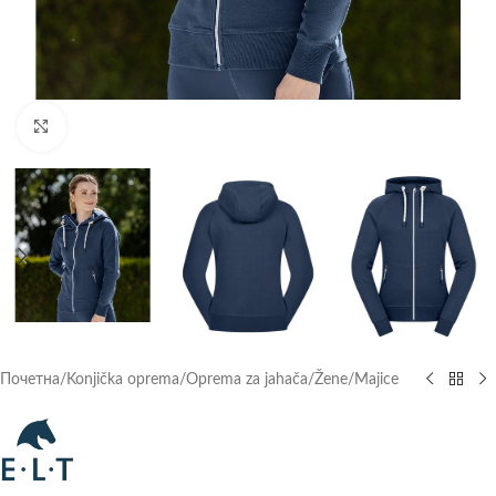
Click to enlarge
Почетна
/
Konjička oprema
/
Oprema za jahača
/
Žene
/
Majice