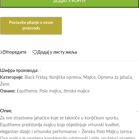
ДОДАЈ У КОРПУ
Упоредите
Додај у листу жеља
Шифра производа:
-
Категорије:
Black Friday
,
Konjička oprema
,
Majice
,
Oprema za jahača
,
Žene
Ознаке:
Equitheme
,
Polo majica
,
ženska majica
Опис
Za sve strastvene jahačice koje se takmiče u konjičkom sportu,
Equitheme predstavlja majicu koja objedinjuje vrhunski kvalitet,
elegantan dizajn i vrhunske performanse – Žensku Polo Majicu Lerma.
Ova majica je savršena kombinacija udobnosti i stila, pružajući izuzetnu