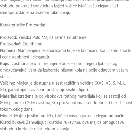
slobodu pokreta i sofisticiran izgled koji će istaći vašu eleganciju i
samopouzdanje na svakom takmičenju.
Karakteristike Proizvoda:
Proizvod:
Ženska Polo Majica Lerma Equitheme
Proizvođač:
Equitheme
Namena:
Namijenjena je jahačicama koje se takmiče u konjičkom sportu
i cene udobnost i eleganciju.
Boje:
Dostupna je u tri prefinjene boje – crnoj, teget i ljubičastoj,
omogućavajući vam da izaberete nijansu koja najbolje odgovara vašem
stilu.
Veličine:
Majica je dostupna u šest različitih veličina (XXS, XS, S, M, L,
XL), garantujući savršeno pristajanje svakoj figuri.
Materijal:
Izrađena je od visokokvalitetnog materijala koji se sastoji od
80% pamuka i 20% elastina, što pruža optimalnu udobnost i fleksibilnost
tokom celog dana.
Model:
Majica je slim modela, ističući vašu figuru na elegantan način.
Kratki Rukavi:
Zahvaljujući kratkim rukavima, ova majica omogućava
slobodno kretanje ruku tokom jahanja.