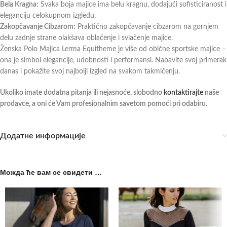
Bela Kragna:
Svaka boja majice ima belu kragnu, dodajući sofisticiranost i
eleganciju celokupnom izgledu.
Zakopčavanje Cibzarom:
Praktično zakopčavanje cibzarom na gornjem
delu zadnje strane olakšava oblačenje i svlačenje majice.
Ženska Polo Majica Lerma Equitheme je više od obične sportske majice –
ona je simbol elegancije, udobnosti i performansi. Nabavite svoj primerak
danas i pokažite svoj najbolji izgled na svakom takmičenju.
Ukoliko imate dodatna pitanja ili nejasnoće, slobodno
kontaktirajte
naše
prodavce, a oni će Vam profesionalnim savetom pomoći pri odabiru.
Додатне информације
Можда ће вам се свидети …