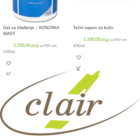
Gel za hlađenje – KONJSKA
Tečni sapun za kožu
MAST
1.390,00
рсд
sa PDV-om
2.350,00
рсд
sa PDV-om
400ml
500ml