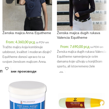
Ženska majica Anna Equitheme
Ženska majica dugih rukava
Valencia Equitheme
From:
4.360,00
рсд
sa PDV-om
From:
7.690,00
рсд
Tražite majicu koja kombinuje
sa PDV-om
Ženska majica dugih rukava Valencia
udobnost, kvalitet i moderan dizajn?
Equitheme namenjena je svim
Equitheme donosi upravo to sa
damama koje uživaju u konjičkom
svojom ženskom majicom Anna.
sportu, ali istovremeno žele
Ova majica
Повезани производи
izgledati elegantno