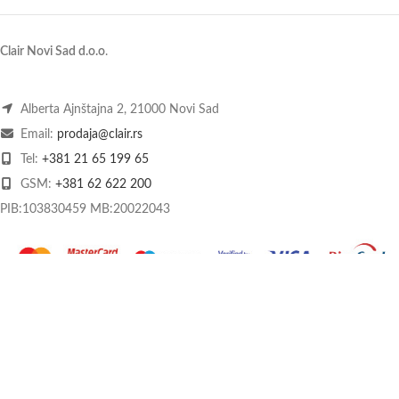
Clair Novi Sad d.o.o
.
Alberta Ajnštajna 2, 21000 Novi Sad
Email:
prodaja@clair.rs
Tel:
+381 21 65 199 65
GSM:
+381 62 622 200
PIB:103830459 MB:20022043
O nama
Kontakt
Način plaćanja
Dostava