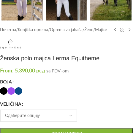
Почетна
/
Konjička oprema
/
Oprema za jahača
/
Žene
/
Majice
Ženska polo majica Lerma Equitheme
From:
5.390,00
рсд
sa PDV-om
BOJA
VELIČINA