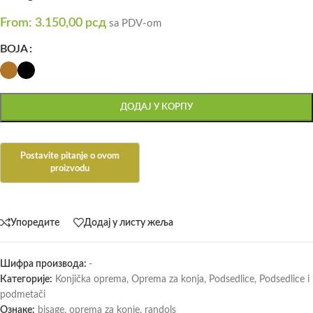
From:
3.150,00
рсд
sa PDV-om
BOJA
ДОДАЈ У КОРПУ
Упоредите
Додај у листу жеља
Шифра производа:
-
Категорије:
Konjička oprema
,
Oprema za konja
,
Podsedlice
,
Podsedlice i
podmetači
Ознаке:
bisage
,
oprema za konje
,
randols