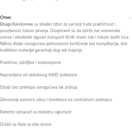
Опис
Bisage Randonnee
su idealan izbor za sve koji traže praktičnost i
pouzdanost tokom jahanja. Dizajnirane su da izdrže sve vremenske
uslove i obezbede siguran transport ličnih stvari, čak i tokom dužih tura.
Njihov dizajn omogućava jednostavno korišćenje bez komplikacija, dok
kvalitetan materijal garantuje dug vek trajanja.
Praktične, izdržljive i vodootporne
Napravljene od obloženog 600D poliestera
Dizajn bez preklopa omogućava lak pristup
Zatvaranje pomoću ušica i konektora na centralnom poklopcu
Patentni zatvarači za dodatnu sigurnost
Držači za flaše sa obe strane