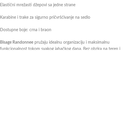
Elastični mrežasti džepovi sa jedne strane
Karabine i trake za sigurno pričvršćivanje na sedlo
Dostupne boje: crna i braon
Bisage Randonnee
pružaju idealnu organizaciju i maksimalnu
funkcionalnost tokom svakog jahačkog dana. Bez obzira na teren i
vremenske uslove, ove bisage će Vam olakšati svaku avanturu.
Ukoliko imate dodatna pitanja ili nejasnoće, slobodno
kontaktirajte
naše
prodavce, a oni će Vam profesionalnim savetom pomoći pri odabiru. Više o
proizvodu pogledajte na ovom
linku.
Додатне информације
Можда ће вам се свидети …