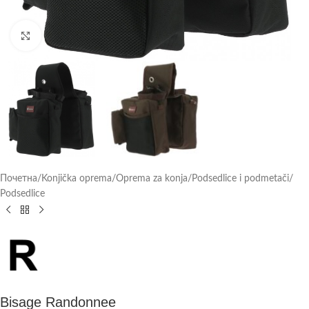
Click to enlarge
Почетна
/
Konjička oprema
/
Oprema za konja
/
Podsedlice i podmetači
/
Podsedlice
Bisage Randonnee