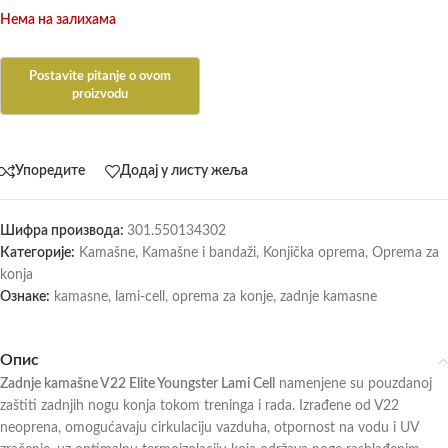
Нема на залихама
Упоредите
Додај у листу жеља
Шифра производа:
301.550134302
Категорије:
Kamašne
,
Kamašne i bandaži
,
Konjička oprema
,
Oprema za
konja
Ознаке:
kamasne
,
lami-cell
,
oprema za konje
,
zadnje kamasne
Опис
Zadnje kamašne V22 Elite Youngster Lami Cell
namenjene su pouzdanoj
zaštiti zadnjih nogu konja tokom treninga i rada. Izrađene od V22
neoprena, omogućavaju cirkulaciju vazduha, otpornost na vodu i UV