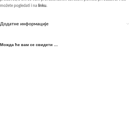
možete pogledati i na
linku
.
Додатне информације
Можда ће вам се свидети …
Zadnje kamašne
Zadnje kamašne Memory Foam
WALDHAUSEN
Pro Waldhausen