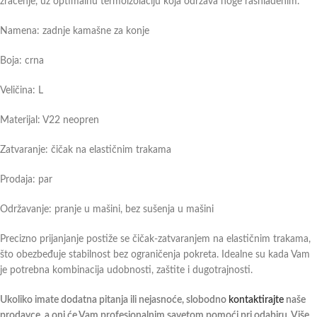
zračenje, uz optimalnu termoizolaciju koja održava noge rashlađenim.
Namena: zadnje kamašne za konje
Boja: crna
Veličina: L
Materijal: V22 neopren
Zatvaranje: čičak na elastičnim trakama
Prodaja: par
Održavanje: pranje u mašini, bez sušenja u mašini
Precizno prijanjanje postiže se čičak-zatvaranjem na elastičnim trakama,
što obezbeđuje stabilnost bez ograničenja pokreta. Idealne su kada Vam
je potrebna kombinacija udobnosti, zaštite i dugotrajnosti.
Ukoliko imate dodatna pitanja ili nejasnoće, slobodno
kontaktirajte
naše
prodavce, a oni će Vam profesionalnim savetom pomoći pri odabiru. Više