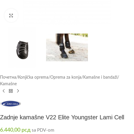
Click to enlarge
Почетна
/
Konjička oprema
/
Oprema za konja
/
Kamašne i bandaži
/
Kamašne
Zadnje kamašne V22 Elite Youngster Lami Cell
6.440,00
рсд
sa PDV-om