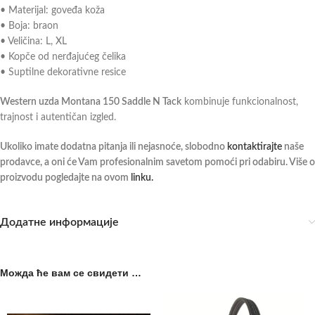
• Materijal: goveđa koža
• Boja: braon
• Veličina: L, XL
• Kopče od nerđajućeg čelika
• Suptilne dekorativne resice
Western uzda Montana 150 Saddle N Tack
kombinuje funkcionalnost,
trajnost i autentičan izgled.
Ukoliko imate dodatna pitanja ili nejasnoće, slobodno
kontaktirajte
naše
prodavce, a oni će Vam profesionalnim savetom pomoći pri odabiru. Više o
proizvodu pogledajte na ovom
linku.
Додатне информације
Можда ће вам се свидети …