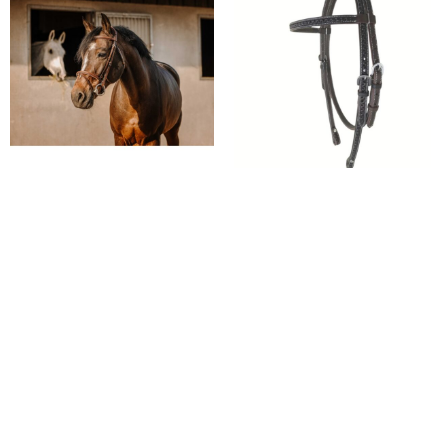
Uzda Crown Eric Thomas
ПРОД
АТО
From:
11.990,00
рсд
Uzda Idaho 045 Saddle N Tack
sa PDV-om
6.400,00
рсд
sa PDV-om
Uzda Idaho 045 Saddle N Tack
namenjena je jahačima koji traže
pouzdanu kontrolu i klasičan stil.
Izrađena od kvalitetne goveđe
Повезани производи
Samolepljivi bandaž –
Crna farba za kožu
jednokratni zavoj