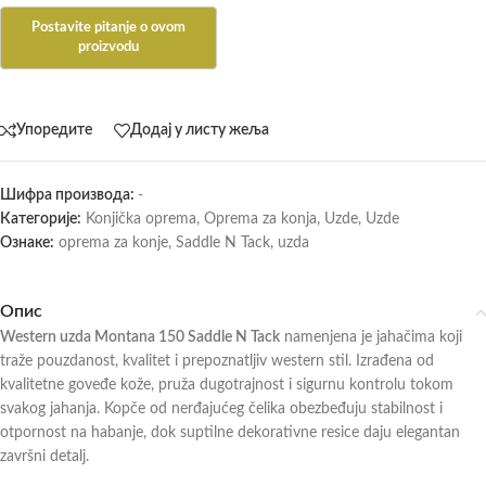
Упоредите
Додај у листу жеља
Шифра производа:
-
Категорије:
Konjička oprema
,
Oprema za konja
,
Uzde
,
Uzde
Ознаке:
oprema za konje
,
Saddle N Tack
,
uzda
Опис
Western uzda Montana 150 Saddle N Tack
namenjena je jahačima koji
traže pouzdanost, kvalitet i prepoznatljiv western stil. Izrađena od
kvalitetne goveđe kože, pruža dugotrajnost i sigurnu kontrolu tokom
svakog jahanja. Kopče od nerđajućeg čelika obezbeđuju stabilnost i
otpornost na habanje, dok suptilne dekorativne resice daju elegantan
završni detalj.