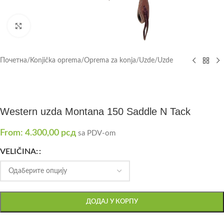
Click to enlarge
Почетна
/
Konjička oprema
/
Oprema za konja
/
Uzde
/
Uzde
Western uzda Montana 150 Saddle N Tack
From:
4.300,00
рсд
sa PDV-om
VELIČINA:
ДОДАЈ У КОРПУ