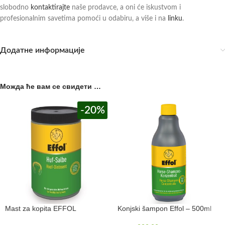
slobodno
kontaktirajte
naše prodavce, a oni će iskustvom i
profesionalnim savetima pomoći u odabiru, a više i na
linku
.
Додатне информације
Можда ће вам се свидети …
-20%
Mast za kopita EFFOL
Konjski šampon Effol – 500ml