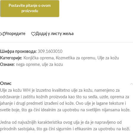
Упоредите
Додај у листу жеља
Шифра производа:
309.1603010
Категорије:
Konjička oprema
,
Kozmetika za opremu
,
Ulje za kožu
Ознаке:
nega opreme
,
ulje za kozu
Опис
Ulje za kožu WH je izuzetno kvalitetno ulje za kožu, namenjeno za
održavanje i zaštitu kožnih proizvoda kao što su sedla, uzde, oprema za
jahanje i drugi predmeti izrađeni od kože. Ovo ulje je lagane teksture i
svetle boje, što ga čini idealnim za upotrebu na svetlijim nijansama kože.
Jedna od najvažnijih karakteristika ovog ulja je da je napravljeno od
prirodnih sastojaka, što ga čini sigurnim i efikasnim za upotrebu na koži.