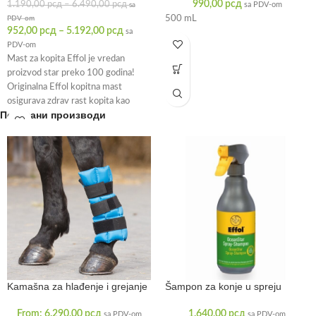
990,00
рсд
1.190,00
рсд
–
6.490,00
рсд
sa PDV-om
sa
500 mL
PDV-om
952,00
рсд
–
5.192,00
рсд
sa
PDV-om
Mast za kopita Effol je vredan
proizvod star preko 100 godina!
Originalna Effol kopitna mast
osigurava zdrav rast kopita kao
Повезани производи
Kamašna za hlađenje i grejanje
Šampon za konje u spreju
From:
6.290,00
рсд
1.640,00
рсд
sa PDV-om
sa PDV-om