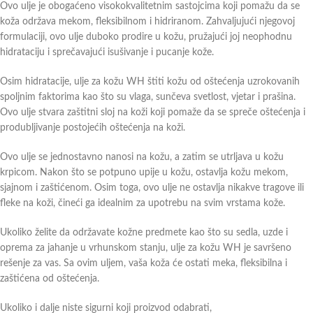
Ovo ulje je obogaćeno visokokvalitetnim sastojcima koji pomažu da se
koža održava mekom, fleksibilnom i hidriranom. Zahvaljujući njegovoj
formulaciji, ovo ulje duboko prodire u kožu, pružajući joj neophodnu
hidrataciju i sprečavajući isušivanje i pucanje kože.
Osim hidratacije, ulje za kožu WH štiti kožu od oštećenja uzrokovanih
spoljnim faktorima kao što su vlaga, sunčeva svetlost, vjetar i prašina.
Ovo ulje stvara zaštitni sloj na koži koji pomaže da se spreče oštećenja i
produbljivanje postojećih oštećenja na koži.
Ovo ulje se jednostavno nanosi na kožu, a zatim se utrljava u kožu
krpicom. Nakon što se potpuno upije u kožu, ostavlja kožu mekom,
sjajnom i zaštićenom. Osim toga, ovo ulje ne ostavlja nikakve tragove ili
fleke na koži, čineći ga idealnim za upotrebu na svim vrstama kože.
Ukoliko želite da održavate kožne predmete kao što su sedla, uzde i
oprema za jahanje u vrhunskom stanju, ulje za kožu WH je savršeno
rešenje za vas. Sa ovim uljem, vaša koža će ostati meka, fleksibilna i
zaštićena od oštećenja.
Ukoliko i dalje niste sigurni koji proizvod odabrati,