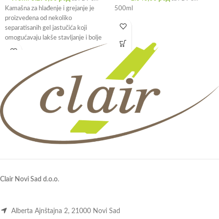
Kamašna za hlađenje i grejanje je
500ml
proizvedena od nekoliko
separatisanih gel jastučića koji
omogućavaju lakše stavljanje i bolje
prianjanje na
Clair Novi Sad d.o.o
.
Alberta Ajnštajna 2, 21000 Novi Sad