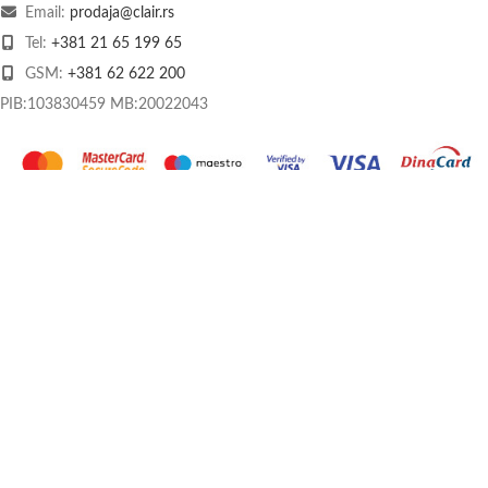
Email:
prodaja@clair.rs
Tel:
+381 21 65 199 65
GSM:
+381 62 622 200
PIB:103830459 MB:20022043
O nama
Kontakt
Način plaćanja
Dostava
Praćenje pošiljke
Povrat i reklamacije
Kolačići
Uslovi korišćenja
Izjava o privatnosti i sigurnosti podataka