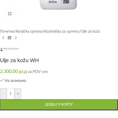
Click to enlarge
Почетна
/
Konjička oprema
/
Kozmetika za opremu
/
Ulje za kožu
Ulje za kožu WH
2.300,00
рсд
sa PDV-om
На залихама
-
+
ДОДАЈ У КОРПУ