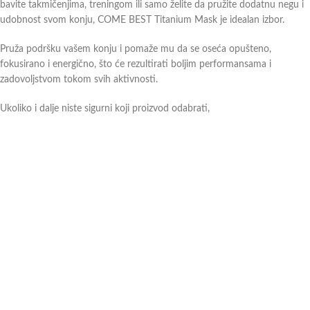
bavite takmičenjima, treningom ili samo želite da pružite dodatnu negu i
udobnost svom konju, COME BEST Titanium Mask je idealan izbor.
Pruža podršku vašem konju i pomaže mu da se oseća opušteno,
fokusirano i energično, što će rezultirati boljim performansama i
zadovoljstvom tokom svih aktivnosti.
Ukoliko i dalje niste sigurni koji proizvod odabrati,
slobodno
kontaktirajte
naše prodavce, a oni će iskustvom i
profesionalnim savetima pomoći u odabiru, a više i na
linku.
Додатне информације
Можда ће вам се свидети …
-20%
Sprej protiv obada – 750 ml
ПРОД
АТО
Lonža NORTON 8m
3.750,00
рсд
sa PDV-