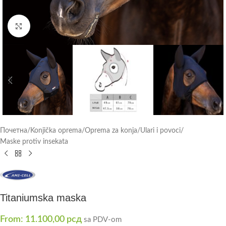
Click to enlarge
Почетна
/
Konjička oprema
/
Oprema za konja
/
Ulari i povoci
/
Maske protiv insekata
Titaniumska maska
From:
11.100,00
рсд
sa PDV-om