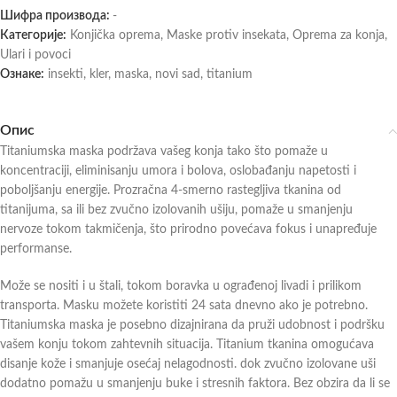
Шифра производа:
-
Категорије:
Konjička oprema
,
Maske protiv insekata
,
Oprema za konja
,
Ulari i povoci
Ознаке:
insekti
,
kler
,
maska
,
novi sad
,
titanium
Опис
Titaniumska maska podržava vašeg konja tako što pomaže u
koncentraciji, eliminisanju umora i bolova, oslobađanju napetosti i
poboljšanju energije. Prozračna 4-smerno rastegljiva tkanina od
titanijuma, sa ili bez zvučno izolovanih ušiju, pomaže u smanjenju
nervoze tokom takmičenja, što prirodno povećava fokus i unapređuje
performanse.
Može se nositi i u štali, tokom boravka u ograđenoj livadi i prilikom
transporta. Masku možete koristiti 24 sata dnevno ako je potrebno.
Titaniumska maska je posebno dizajnirana da pruži udobnost i podršku
vašem konju tokom zahtevnih situacija. Titanium tkanina omogućava
disanje kože i smanjuje osećaj nelagodnosti. dok zvučno izolovane uši
dodatno pomažu u smanjenju buke i stresnih faktora. Bez obzira da li se