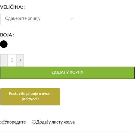
VELIČINA:
BOJA
-
+
ДОДАЈ У КОРПУ
Упоредите
Додај у листу жеља