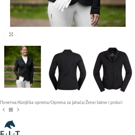
Click to enlarge
Почетна
/
Konjička oprema
/
Oprema za jahača
/
Žene
/
Jakne i prsluci