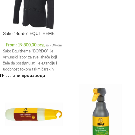
Sako “Bordo” EQUITHEME
From:
19.800,00
рсд
sa PDV-om
Sako Equithème “BORDO” je
vrhunski izbor za sve jahače koji
žele da postignu stil, eleganciju i
udobnost tokom takmičarskih
Повезани производи
događaja.