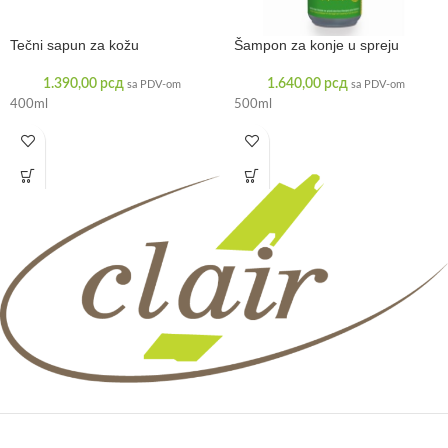
Tečni sapun za kožu
Šampon za konje u spreju
1.390,00
рсд
1.640,00
рсд
sa PDV-om
sa PDV-om
400ml
500ml