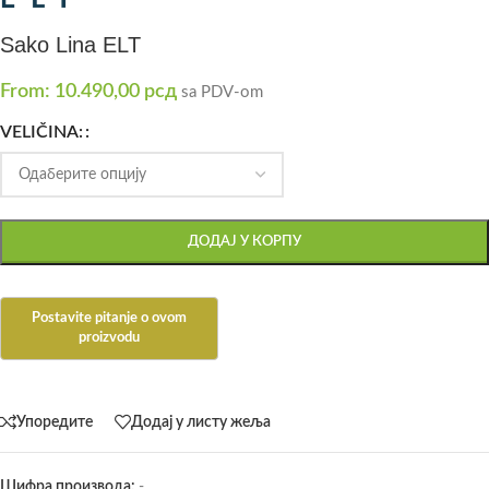
Sako Lina ELT
From:
10.490,00
рсд
sa PDV-om
VELIČINA:
ДОДАЈ У КОРПУ
Упоредите
Додај у листу жеља
Шифра производа:
-