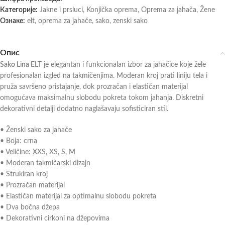
Категорије:
Jakne i prsluci
,
Konjička oprema
,
Oprema za jahača
,
Žene
Ознаке:
elt
,
oprema za jahače
,
sako
,
zenski sako
Опис
Sako Lina ELT
je elegantan i funkcionalan izbor za jahačice koje žele
profesionalan izgled na takmičenjima. Moderan kroj prati liniju tela i
pruža savršeno pristajanje, dok prozračan i elastičan materijal
omogućava maksimalnu slobodu pokreta tokom jahanja. Diskretni
dekorativni detalji dodatno naglašavaju sofisticiran stil.
• Ženski sako za jahače
• Boja: crna
• Veličine: XXS, XS, S, M
• Moderan takmičarski dizajn
• Strukiran kroj
• Prozračan materijal
• Elastičan materijal za optimalnu slobodu pokreta
• Dva bočna džepa
• Dekorativni cirkoni na džepovima