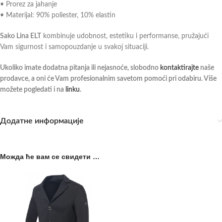
• Prorez za jahanje
• Materijal: 90% poliester, 10% elastin
Sako Lina ELT
kombinuje udobnost, estetiku i performanse, pružajući
Vam sigurnost i samopouzdanje u svakoj situaciji.
Ukoliko imate dodatna pitanja ili nejasnoće, slobodno
kontaktirajte
naše
prodavce, a oni će Vam profesionalnim savetom pomoći pri odabiru. Više
možete pogledati i na
linku
.
Додатне информације
Можда ће вам се свидети …