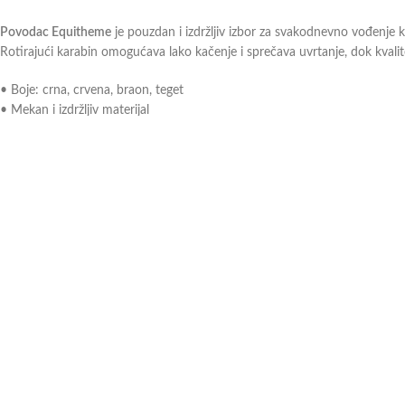
Povodac Equitheme
je pouzdan i izdržljiv izbor za svakodnevno vođenje k
Rotirajući karabin omogućava lako kačenje i sprečava uvrtanje, dok kvalit
• Boje: crna, crvena, braon, teget
• Mekan i izdržljiv materijal
• Rotirajući karabin sa metalnim premazom
• Elegantne kopče u sivoj ili zlatnoj boji
• Dužina: 2,40 m
• Materijal: polipropilen
Povodac Equitheme
pruža Vam kontrolu, praktičnost i sigurnost u svim u
Ukoliko imate dodatna pitanja ili nejasnoće, slobodno
kontaktirajte
naše pr
Можда ће вам се свидети …