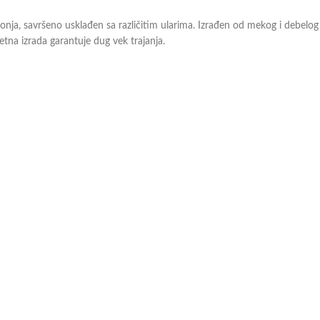
onja, savršeno usklađen sa različitim ularima. Izrađen od mekog i debelog 
etna izrada garantuje dug vek trajanja.
slovima rada.
odavce, a oni će Vam profesionalnim savetom pomoći pri odabiru. Više mož