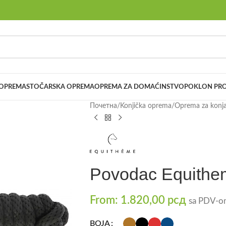
 OPREMA
STOČARSKA OPREMA
OPREMA ZA DOMAĆINSTVO
POKLON PRO
Почетна
/
Konjička oprema
/
Oprema za konj
Povodac Equithe
From:
1.820,00
рсд
sa PDV-o
BOJA