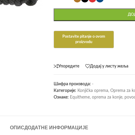
ДОД
Упоредите
Додај у листу жеља
Шифра производа:
-
Категорије:
Konjička oprema
,
Oprema za k
Ознаке:
Equitheme
,
oprema za konje
,
povo
ОПИС
ДОДАТНЕ ИНФОРМАЦИЈЕ