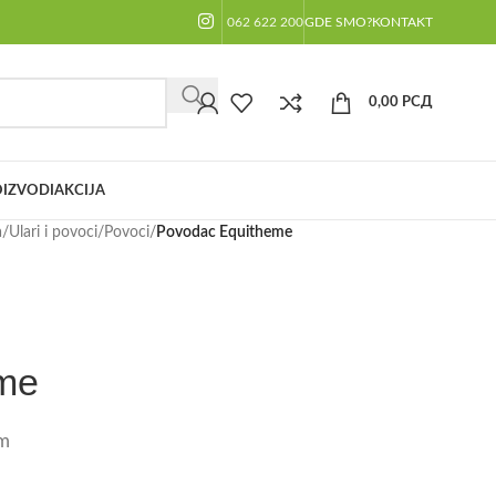
062 622 200
GDE SMO?
KONTAKT
0,00
РСД
IZVODI
AKCIJA
a
/
Ulari i povoci
/
Povoci
/
Povodac Equitheme
me
m