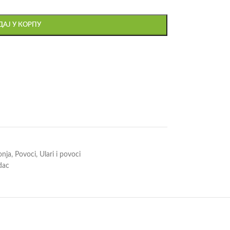
АЈ У КОРПУ
onja
,
Povoci
,
Ulari i povoci
dac