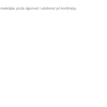
materijala, pruža sigurnost i udobnost pri korišćenju.
ete pogledati i na
linku
.