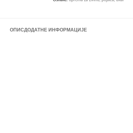
ОПИС
ДОДАТНЕ ИНФОРМАЦИЈЕ
sa navojem za flašu Ukal dizajnirana je da Vam olakša brigu o pilićima, te je
e za napajanje do 10 pilića. Visoko kvalitetan PVC materijal garantuje dugo
a svežinu uz pojilicu Ukal.
odavce, a oni će Vam profesionalnim savetom pomoći pri odabiru. Više o 