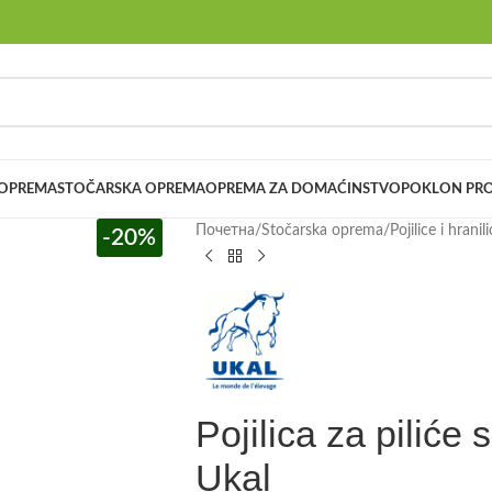
 OPREMA
STOČARSKA OPREMA
OPREMA ZA DOMAĆINSTVO
POKLON PRO
Почетна
/
Stočarska oprema
/
Pojilice i hranil
-20%
Pojilica za piliće
Ukal