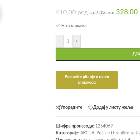
328,00
410,00
рсд
sa PDV-om
На залихама
-
+
ДОД
Упоредите
Додај у листу жеља
Шифра производа:
1254069
Категорије:
AKCIJA
,
Pojilice i hranilice za ži
Ознаке:
oprema za živinu
,
pojilica
,
ukal