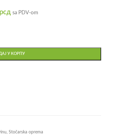
рсд
sa PDV-om
АЈ У КОРПУ
vinu
,
Stočarska oprema