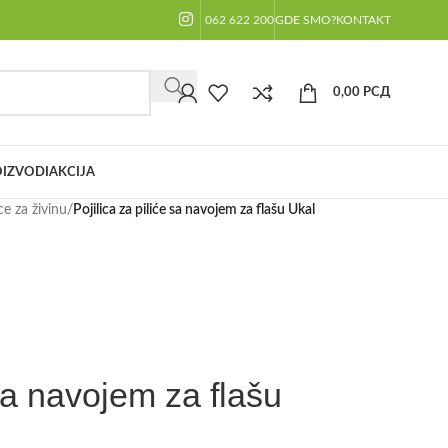
062 622 200
GDE SMO?
KONTAKT
0,00
РСД
IZVODI
AKCIJA
ice za živinu
/
Pojilica za piliće sa navojem za flašu Ukal
 sa navojem za flašu