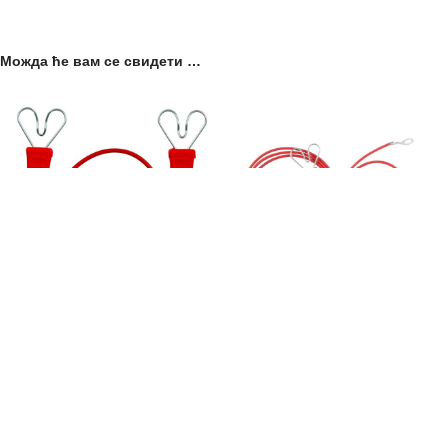
Можда ће вам се свидети …
Kabel za traku Horizont
Kabel za povezivanje ograde
bez priključka
1.180,00
рсд
sa PDV-om
1.190,00
рсд
Horizont, poznat po svom
sa PDV-om
Horizont, lider u oblasti inovativnih
vrhunskom asortimanu proizvoda za
rešenja za ograde, predstavlja svoj
ograđivanje, predstavlja svoj
najnoviji proizvod – Kabel za
najnoviji dodatak – Kabel za žicu
Povezivanje Ograde bez Priključka.
Horizont. Ovaj priključni