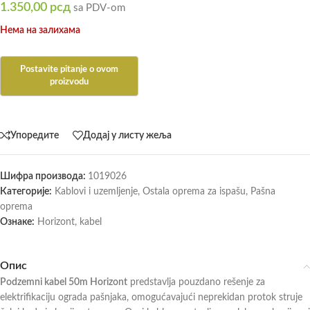
1.350,00
рсд
sa PDV-om
Нема на залихама
Упоредите
Додај у листу жеља
Шифра производа:
1019026
Категорије:
Kablovi i uzemljenje
,
Ostala oprema za ispašu
,
Pašna
oprema
Ознаке:
Horizont
,
kabel
Опис
Podzemni kabel 50m Horizont
predstavlja pouzdano rešenje za
elektrifikaciju ograda pašnjaka, omogućavajući neprekidan protok struje