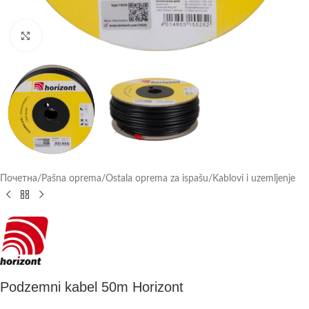
Click to enlarge
Почетна
/
Pašna oprema
/
Ostala oprema za ispašu
/
Kablovi i uzemljenje
Podzemni kabel 50m Horizont