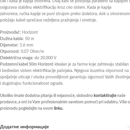
čak i kada je kapija otvorena. Ovaj kabl se postavlja paralelno sa kapijom i
osigurava stabilnu elektrifikaciju kroz ceo sistem. Kada je kapija
zatvorena, ručka kapije se puni strujom preko izolatora, dok u otvorenom
položaju kabel sprečava neželjena pražnjenja i smetnje.
Proizvođač:
Horizont
Dužina kabla:
50 m
Dijametar:
1.6 mm
Otpornost:
0.07 Ohm/m
Dielektrična snaga:
do 20.000 V
Podzemni kabel 50m Horizont
idealan je za farme koje zahtevaju stabilan
i bezbedan sistem elektrifikacije pašnjaka. Njegova izuzetna otpornost na
spoljašnje uticaje i visoka provodljivost garantuju sigurnost Vaših životinja
i dugotrajnu funkcionalnost ograde.
Ukoliko imate dodatna pitanja ili nejasnoće, slobodno
kontaktirajte
naše
prodavce, a oni će Vam profesionalnim savetom pomoći pri odabiru. Više o
proizvodu pogledajte na ovom
linku.
Додатне информације