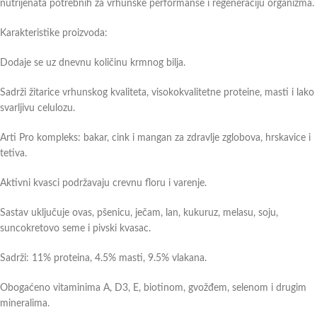
nutrijenata potrebnih za vrhunske performanse i regeneraciju organizma.
Karakteristike proizvoda:
Dodaje se uz dnevnu količinu krmnog bilja.
Sadrži žitarice vrhunskog kvaliteta, visokokvalitetne proteine, masti i lako
svarljivu celulozu.
Arti Pro kompleks: bakar, cink i mangan za zdravlje zglobova, hrskavice i
tetiva.
Aktivni kvasci podržavaju crevnu floru i varenje.
Sastav uključuje ovas, pšenicu, ječam, lan, kukuruz, melasu, soju,
suncokretovo seme i pivski kvasac.
Sadrži: 11% proteina, 4.5% masti, 9.5% vlakana.
Obogaćeno vitaminima A, D3, E, biotinom, gvožđem, selenom i drugim
mineralima.