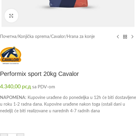
Click to enlarge
Почетна
/
Konjička oprema
/
Cavalor
/
Hrana za konje
Performix sport 20kg Cavalor
4.340,00
рсд
sa PDV-om
NAPOMENA:
Kupovine urađene do ponedeljka u 12h će biti dostavljene
u roku 1-2 radna dana. Kupovine urađene nakon toga (ostali dani u
nedelji) će biti realizovane u narednih 4-7 radnih dana