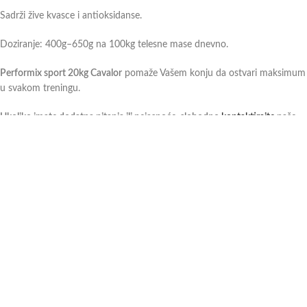
Sadrži žive kvasce i antioksidanse.
Doziranje: 400g–650g na 100kg telesne mase dnevno.
Performix sport 20kg Cavalor
pomaže Vašem konju da ostvari maksimum
u svakom treningu.
Ukoliko imate dodatna pitanja ili nejasnoće, slobodno
kontaktirajte
naše
prodavce, a oni će Vam profesionalnim savetom pomoći pri odabiru. Više o
proizvodu pogledajte na ovom
linku.
Додатне информације
Повезани производи
Samolepljivi bandaž –
Konjska mast – gel za hlađenje
jednokratni zavoj
1.400,00
рсд
sa PDV-om