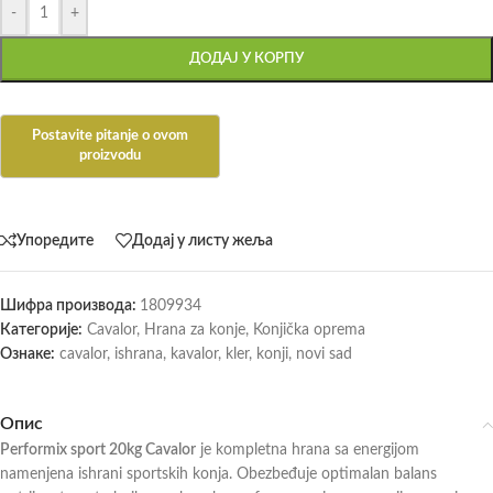
-
+
ДОДАЈ У КОРПУ
Упоредите
Додај у листу жеља
Шифра производа:
1809934
Категорије:
Cavalor
,
Hrana za konje
,
Konjička oprema
Ознаке:
cavalor
,
ishrana
,
kavalor
,
kler
,
konji
,
novi sad
Опис
Performix sport 20kg Cavalor
je kompletna hrana sa energijom
namenjena ishrani sportskih konja. Obezbeđuje optimalan balans