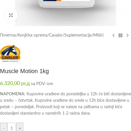
Click to enlarge
Почетна
/
Konjička oprema
/
Cavalor
/
Suplementacija
/
Mišići
Muscle Motion 1kg
6.320,00
рсд
sa PDV-om
NAPOMENA:
Kupovine urađene do ponedeljka u 12h će biti dostavljene
u sredu – četvrtak. Kupovine urađene do srede u 12h biće dostavljene u
petak – ponedeljak. Proizvodi koji se nalaze na zalihama u radnji biće
dostavljeni standardno u narednih 1-2 radna dana.
-
+