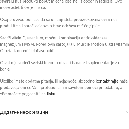
stvaraju nus-produkti poput mlečne kiseline i slobodnih radikala. Ovo
može oštetiti ćelije mišića.
Ovaj proizvod pomaže da se umanji šteta prouzrokovana ovim nus-
produktima i spreči acidoza a time održava mišiće gipkim.
Sadrži vitain E, selenijum, moćnu kombinaciju antioksidanasa,
magnezijum i MSM. Pored ovih sastojaka u Muscle Motion ulazi i vitamin
C, beta-karoteni i bioflavonoidi.
Cavalor je vodeći svetski brend u oblasti ishrane i suplementacije za
konje.
Ukoliko imate dodatna pitanja, ili nejasnoće, slobodno
kontaktirajte
naše
prodavce,a oni će Vam profesionalnim savetom pomoći pri odabiru, a
više možete pogledati i na
linku.
Додатне информације