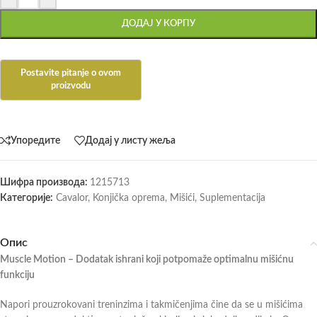
ДОДАЈ У КОРПУ
Упоредите
Додај у листу жеља
Шифра производа:
1215713
Категорије:
Cavalor
,
Konjička oprema
,
Mišići
,
Suplementacija
Опис
Muscle Motion – Dodatak ishrani koji potpomaže optimalnu mišićnu
funkciju
Napori prouzrokovani treninzima i takmičenjima čine da se u mišićima