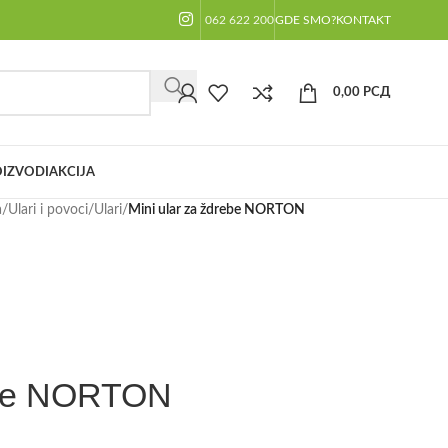
062 622 200
GDE SMO?
KONTAKT
0,00
РСД
IZVODI
AKCIJA
a
/
Ulari i povoci
/
Ulari
/
Mini ular za ždrebe NORTON
rebe NORTON