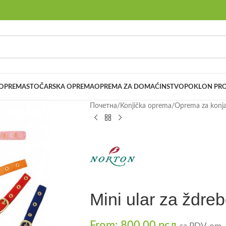
 OPREMA
STOČARSKA OPREMA
OPREMA ZA DOMAĆINSTVO
POKLON PRO
Почетна
/
Konjička oprema
/
Oprema za konj
Mini ular za žd
From:
800,00
рсд