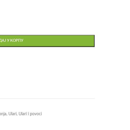
АЈ У КОРПУ
onja
,
Ulari
,
Ulari i povoci