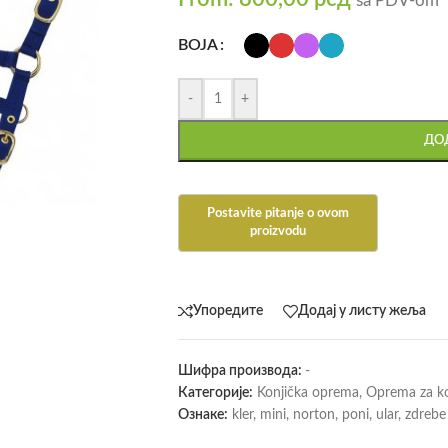
sa PDV-om
BOJA
-
+
ДОД
Упоредите
Додај у листу жеља
Шифра производа:
-
Категорије:
Konjička oprema
,
Oprema za k
Ознаке:
kler
,
mini
,
norton
,
poni
,
ular
,
zdrebe