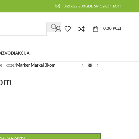
062 622 200
GDE SMO?
KONTAKT
0,00
РСД
IZVODI
AKCIJA
 i koze
/
Marker Markal 3kom
kom