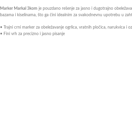
Marker Markal 3kom
je pouzdano rešenje za jasno i dugotrajno obeležava
bazama i kiselinama, što ga čini idealnim za svakodnevnu upotrebu u zah
• Trajni crni marker za obeležavanje ogrlica, vratnih pločica, narukvica i o
• Fini vrh za precizno i jasno pisanje
• Crna boja visoke postojanosti
• Otporan na organske materije, baze i kiseline
• Pakovanje sadrži 3 markera
Ukoliko imate dodatna pitanja ili nejasnoće, slobodno
kontaktirajte
naše pr
Можда ће вам се свидети …
Brojevi za obeležavanje ovaca
Boja za potapajuće b
From:
1.620,00
рсд
From:
6.200
sa PDV-om