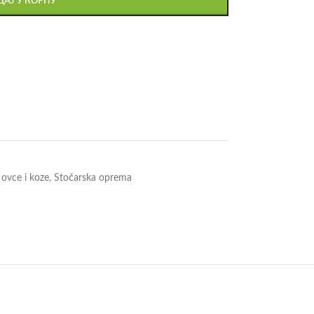
АЈ У КОРПУ
ovce i koze
,
Stočarska oprema