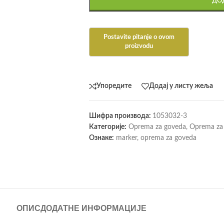
ДОД
Упоредите
Додај у листу жеља
Шифра производа:
1053032-3
Категорије:
Oprema za goveda
,
Oprema za 
Ознаке:
marker
,
oprema za goveda
ОПИС
ДОДАТНЕ ИНФОРМАЦИЈЕ