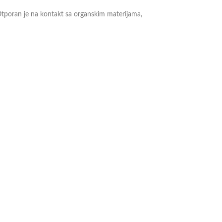
 Otporan je na kontakt sa organskim materijama,
ete pogledati i na
linku
.
Klešta sa iglom za trajne markice
ПРОД
АТО
2.450,00
рсд
sa PDV-om