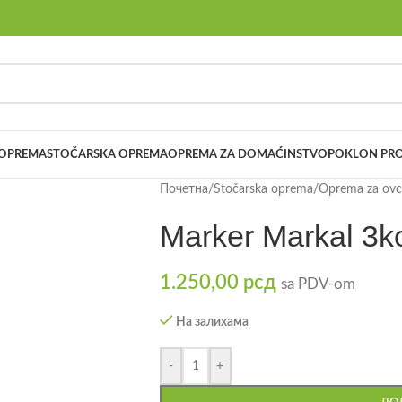
 OPREMA
STOČARSKA OPREMA
OPREMA ZA DOMAĆINSTVO
POKLON PRO
Почетна
/
Stočarska oprema
/
Oprema za ovce
Marker Markal 3
1.250,00
рсд
sa PDV-om
На залихама
-
+