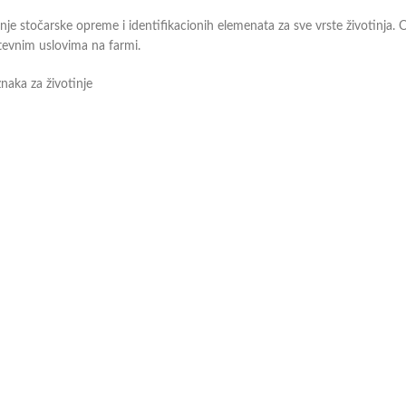
nje stočarske opreme i identifikacionih elemenata za sve vrste životinja.
tevnim uslovima na farmi.
znaka za životinje
odavce, a oni će Vam profesionalnim savetom pomoći pri odabiru. Više mož
rojeve za ovce
Pasta za tetoviranje životinja 600g
,00
рсд
2.200,00
рсд
sa PDV-om
sa PDV-om