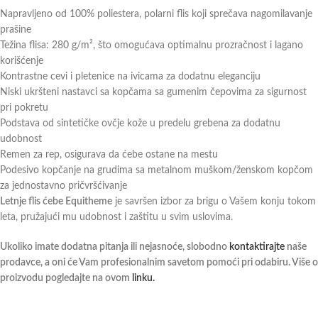
Napravljeno od 100% poliestera, polarni flis koji sprečava nagomilavanje
prašine
Težina flisa: 280 g/m², što omogućava optimalnu prozračnost i lagano
korišćenje
Kontrastne cevi i pletenice na ivicama za dodatnu eleganciju
Niski ukršteni nastavci sa kopčama sa gumenim čepovima za sigurnost
pri pokretu
Podstava od sintetičke ovčje kože u predelu grebena za dodatnu
udobnost
Remen za rep, osigurava da ćebe ostane na mestu
Podesivo kopčanje na grudima sa metalnom muškom/ženskom kopčom
za jednostavno pričvršćivanje
Letnje flis ćebe Equitheme
je savršen izbor za brigu o Vašem konju tokom
leta, pružajući mu udobnost i zaštitu u svim uslovima.
Ukoliko imate dodatna pitanja ili nejasnoće, slobodno
kontaktirajte
naše
prodavce, a oni će Vam profesionalnim savetom pomoći pri odabiru. Više o
proizvodu pogledajte na ovom
linku.