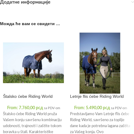
Додатне информације
Можда ће вам се свидети …
Štalsko ćebe Riding World
Letnje flis ćebe Riding World
From:
7.760,00
рсд
From:
5.490,00
рсд
sa PDV-om
sa PDV-om
Štalsko ćebe Riding World pruža
Predstavljamo Vam Letnje flis ćebe
Vašem konju savršenu kombinaciju
Riding World, savršeno za toplije
udobnosti, trajnosti i zaštite tokom
dane kada je potrebna lagana zaštita
boravka u štali. Karakteristike
za Vašeg konja. Ovo