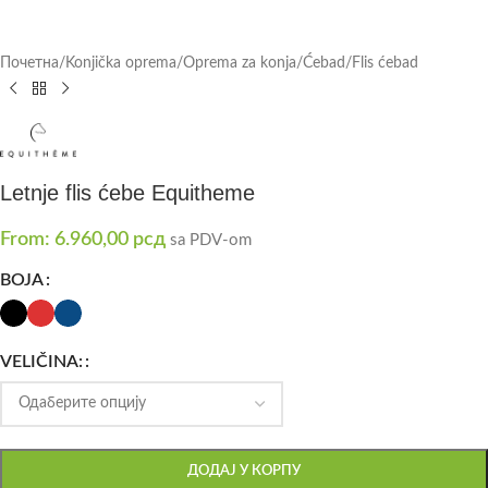
Почетна
/
Konjička oprema
/
Oprema za konja
/
Ćebad
/
Flis ćebad
Letnje flis ćebe Equitheme
From:
6.960,00
рсд
sa PDV-om
BOJA
VELIČINA:
ДОДАЈ У КОРПУ