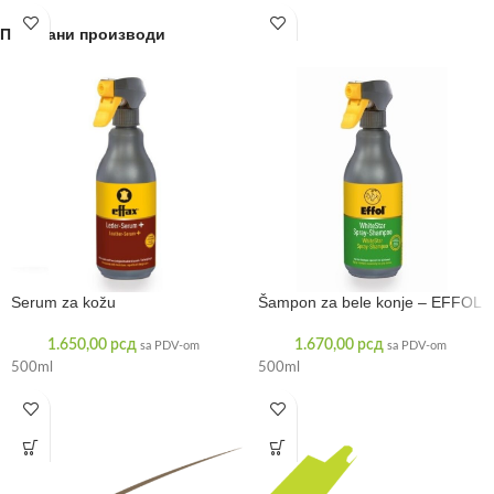
proizvoda: Napravljeno
Повезани производи
Serum za kožu
Šampon za bele konje – EFFOL
1.650,00
рсд
1.670,00
рсд
sa PDV-om
sa PDV-om
500ml
500ml