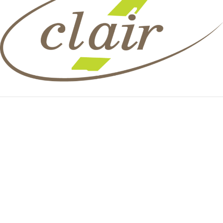
Clair Novi Sad d.o.o
.
Alberta Ajnštajna 2, 21000 Novi Sad
Email:
prodaja@clair.rs
Tel:
+381 21 65 199 65
GSM:
+381 62 622 200
PIB:103830459 MB:20022043