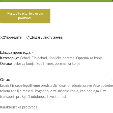
Упоредите
Додај у листу жеља
Шифра производа:
-
Категорије:
Ćebad
,
Flis ćebad
,
Konjička oprema
,
Oprema za konja
Ознаке:
cebe za konja
,
Equitheme
,
oprema za konje
Опис
Letnje flis ćebe Equitheme
predstavlja idealno rešenje za sve Vaše potrebe
tokom toplijih meseci. Pogodno je za sušenje konja, kao podloga ili za
transport, pružajući udobnost i svestranost.
Karakteristike proizvoda: