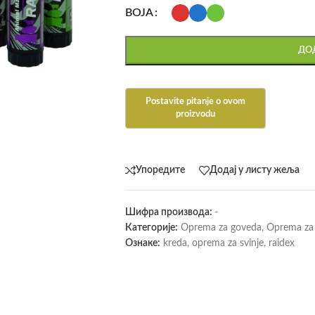
BOJA
ДОД
Упоредите
Додај у листу жеља
Шифра производа:
-
Категорије:
Oprema za goveda
,
Oprema za 
Ознаке:
kreda
,
oprema za svinje
,
raidex