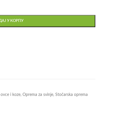
АЈ У КОРПУ
ovce i koze
,
Oprema za svinje
,
Stočarska oprema