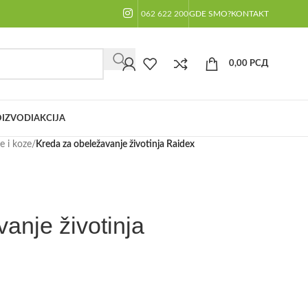
062 622 200
GDE SMO?
KONTAKT
0,00
РСД
IZVODI
AKCIJA
 i koze
/
Kreda za obeležavanje životinja Raidex
anje životinja