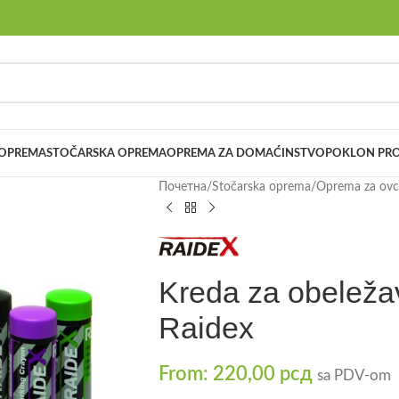
 OPREMA
STOČARSKA OPREMA
OPREMA ZA DOMAĆINSTVO
POKLON PRO
Почетна
/
Stočarska oprema
/
Oprema za ovce
Kreda za obeležav
Raidex
From:
220,00
рсд
sa PDV-om