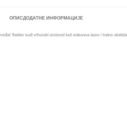
ОПИС
ДОДАТНЕ ИНФОРМАЦИЈЕ
vođač Raidex nudi vrhunski proizvod koji osigurava jasno i trajno obeleža
voskova i parafinskog ulja, što joj omogućava glatko i efikasno nanošenje n
ne oznake.
ičitim temperaturnim uslovima. Njena temperaturna stabilnost osigurava da
ivim, što je ključno za identifikaciju i upravljanje stokom.