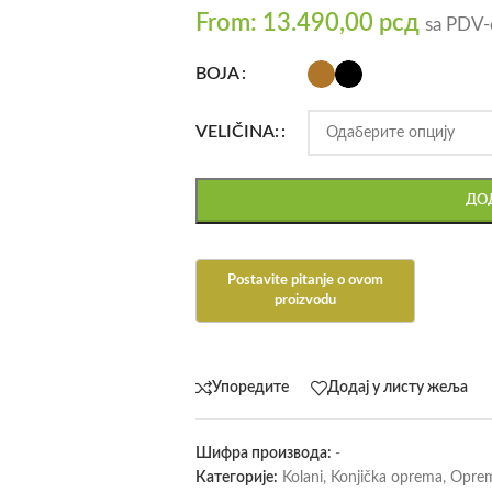
From:
13.490,00
рсд
sa PDV
BOJA
VELIČINA:
ДОД
Упоредите
Додај у листу жеља
Шифра производа:
-
Категорије:
Kolani
,
Konjička oprema
,
Oprem