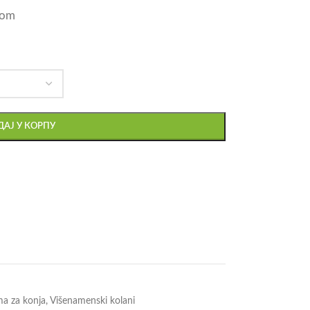
-om
АЈ У КОРПУ
a za konja
,
Višenamenski kolani