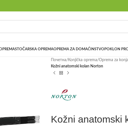
 OPREMA
STOČARSKA OPREMA
OPREMA ZA DOMAĆINSTVO
POKLON PRO
Почетна
/
Konjička oprema
/
Oprema za konj
Kožni anatomski kolan Norton
Kožni anatomski 