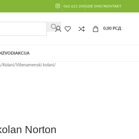
062 622 200
GDE SMO?
KONTAKT
0,00
РСД
IZVODI
AKCIJA
a
/
Kolani
/
Višenamenski kolani
/
kolan Norton