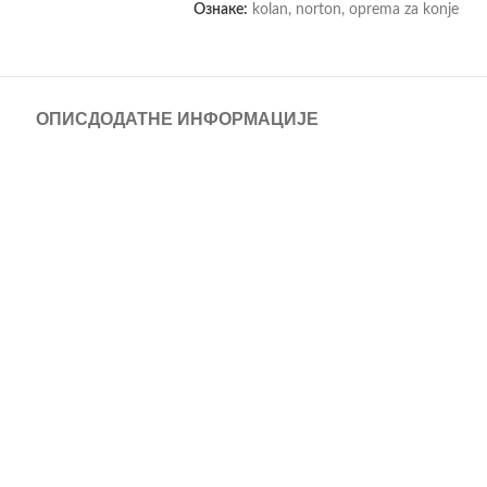
Ознаке:
kolan
,
norton
,
oprema za konje
ОПИС
ДОДАТНЕ ИНФОРМАЦИЈЕ
sti i udobnosti tokom svakodnevnog jahanja. Izrađen od kvalitetne zrnast
a pokrete i doprinosi boljem prijanjanju tokom rada.
odavce, a oni će Vam profesionalnim savetom pomoći pri odabiru. Više mož