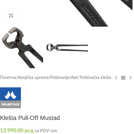
Click to enlarge
Почетна
/
Konjička oprema
/
Potkivanje
/
Alat
/
Potkivačka klešta
Klešta Pull-Off Mustad
13.990,00
рсд
sa PDV-om