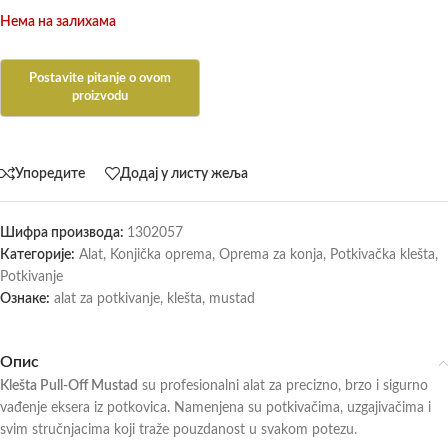
Нема на залихама
Упоредите
Додај у листу жеља
Шифра производа:
1302057
Категорије:
Alat
,
Konjička oprema
,
Oprema za konja
,
Potkivačka klešta
,
Potkivanje
Ознаке:
alat za potkivanje
,
klešta
,
mustad
Опис
Klešta Pull-Off Mustad
su profesionalni alat za precizno, brzo i sigurno
vađenje eksera iz potkovica. Namenjena su potkivačima, uzgajivačima i
svim stručnjacima koji traže pouzdanost u svakom potezu.