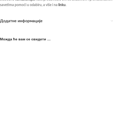
savetima pomoći u odabiru, a više i na
linku
.
Додатне информације
Можда ће вам се свидети …
ПРОД
Klješta za kopita WALDHAUSEN
АТО
– 39 cm
Krokodil klešta za zatezanje