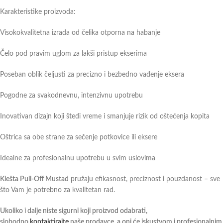
Karakteristike proizvoda:
Visokokvalitetna izrada od čelika otporna na habanje
Čelo pod pravim uglom za lakši pristup ekserima
Poseban oblik čeljusti za precizno i bezbedno vađenje eksera
Pogodne za svakodnevnu, intenzivnu upotrebu
Inovativan dizajn koji štedi vreme i smanjuje rizik od oštećenja kopita
Oštrica sa obe strane za sečenje potkovice ili eksere
Idealne za profesionalnu upotrebu u svim uslovima
Klešta Pull-Off Mustad
pružaju efikasnost, preciznost i pouzdanost – sve
što Vam je potrebno za kvalitetan rad.
Ukoliko i dalje niste sigurni koji proizvod odabrati,
slobodno
kontaktirajte
naše prodavce, a oni će iskustvom i profesionalnim