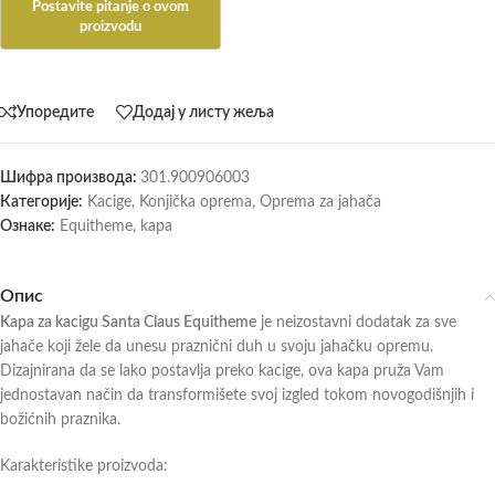
Упоредите
Додај у листу жеља
Шифра производа:
301.900906003
Категорије:
Kacige
,
Konjička oprema
,
Oprema za jahača
Ознаке:
Equitheme
,
kapa
Опис
Kapa za kacigu Santa Claus Equitheme
je neizostavni dodatak za sve
jahače koji žele da unesu praznični duh u svoju jahačku opremu.
Dizajnirana da se lako postavlja preko kacige, ova kapa pruža Vam
jednostavan način da transformišete svoj izgled tokom novogodišnjih i
božićnih praznika.
Karakteristike proizvoda: