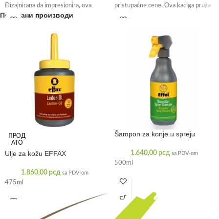
Dizajnirana da impresionira, ova
pristupačne cene. Ova kaciga pruža
Повезани производи
kaciga
Šampon za konje u spreju
ПРОД
АТО
Ulje za kožu EFFAX
1.640,00
рсд
sa PDV-om
500ml
1.860,00
рсд
sa PDV-om
475ml