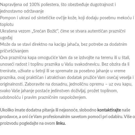
Napravljena od 100% poliestera, što obezbeđuje dugotrajnost i
jednostavno održavanje
Pompon i ukrasi od sintetičke ovčije kože, koji dodaju posebnu mekoću i
toplotu
Ukrašena vezom „Srećan Božić“, čime se stvara autentičan praznični
ugođaj
Može da se stavi direktno na kacigu jahača, bez potrebe za dodatnim
pričvršćivanjem
Ova praznična kapa omogućiće Vam da se izdvojite na terenu ili u štali,
unoseći radost i toplinu praznika u Vašu svakodnevicu. Bez obzira da li
trenirate, uživate u šetnji ili se spremate za posebno jahanje u vreme
praznika, ovaj praktičan i atraktivan dodatak pružiće Vam osećaj veselja i
originalnosti. Zaboravite na dosadnu, jednoličnu opremu – uz ovu kapu,
svako Vaše jahanje postaće jedinstven doživljaj, prožet toplinom,
udobnošću i pravim prazničnim raspoloženjem.
Ukoliko imate dodatna pitanja ili nejasnoće, slobodno
kontaktirajte
naše
prodavce, a oni će Vam profesionalnim savetom pomoći pri odabiru. Više o
proizvodu pogledajte na ovom
linku.