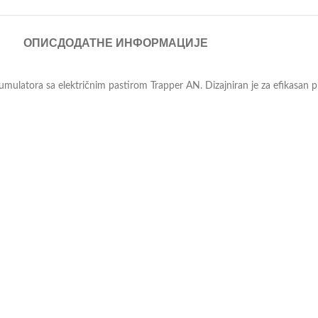
ОПИС
ДОДАТНЕ ИНФОРМАЦИЈЕ
latora sa električnim pastirom Trapper AN. Dizajniran je za efikasan pre
ulatora, dok odgovarajuća dužina kabla omogućava jednostavnu montažu i
r AN
odavce, a oni će Vam profesionalnim savetom pomoći pri odabiru. Više mož