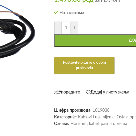
sa PDV-om
На залихама
-
+
ДОД
Упоредите
Додај у листу жеља
Шифра производа:
1019038
Категорије:
Kablovi i uzemljenje
,
Ostala op
Ознаке:
Horizont
,
kabel
,
pašna oprema