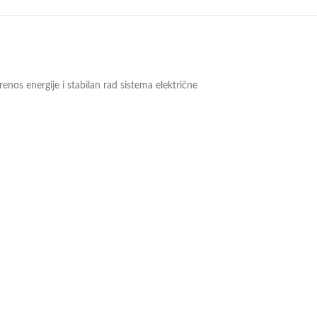
nos energije i stabilan rad sistema električne
 povezivanje na terenu.
ete pogledati i na
linku
.