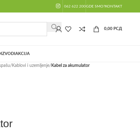
062 622 200
GDE SMO?
KONTAKT
0,00
РСД
IZVODI
AKCIJA
spašu
/
Kablovi i uzemljenje
/
Kabel za akumulator
tor