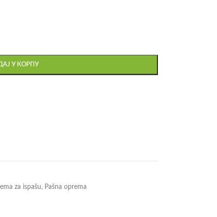
АЈ У КОРПУ
rema za ispašu
,
Pašna oprema