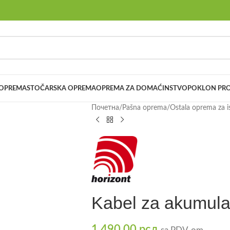
 OPREMA
STOČARSKA OPREMA
OPREMA ZA DOMAĆINSTVO
POKLON PRO
Почетна
/
Pašna oprema
/
Ostala oprema za i
Kabel za akumula
1.490,00
рсд