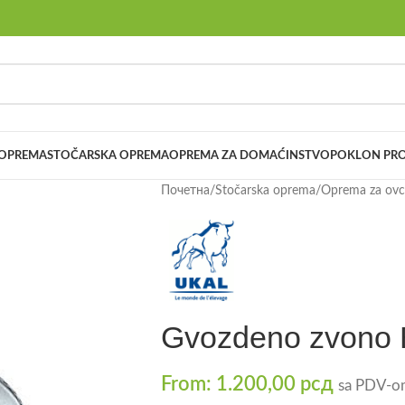
 OPREMA
STOČARSKA OPREMA
OPREMA ZA DOMAĆINSTVO
POKLON PRO
Почетна
/
Stočarska oprema
/
Oprema za ovce
Gvozdeno zvono 
From:
1.200,00
рсд
sa PDV-o