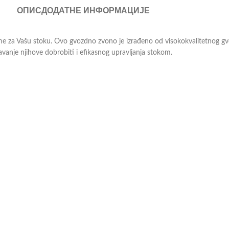
ОПИС
ДОДАТНЕ ИНФОРМАЦИЈЕ
za Vašu stoku. Ovo gvozdno zvono je izrađeno od visokokvalitetnog gvo
vanje njihove dobrobiti i efikasnog upravljanja stokom.
bi osiguralo dugotrajnu upotrebu i pouzdanost.
 najzahtevnije uslove rada.
a različitih vrsta stoke i veličina životinja. Prečnik zvona dostupan je u
ći udobno rukovanje i lako prepoznavanje stoke.
urava udobnost i dobrobit Vaše stoke, već i pomaže u efikasnom upravlja
 reda i kontrole na Vašoj farmi. Odaberite kvalitet, odaberite Gvozdeno 
odavce, a oni će Vam profesionalnim savetom pomoći pri odabiru. Više o 