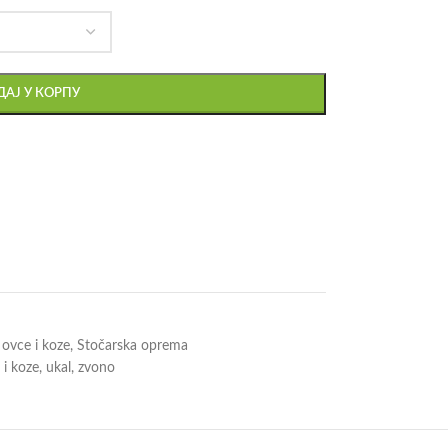
АЈ У КОРПУ
ovce i koze
,
Stočarska oprema
 i koze
,
ukal
,
zvono