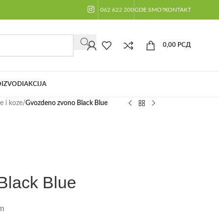
062 622 200
GDE SMO?
KONTAKT
0,00
РСД
IZVODI
AKCIJA
 i koze
/
Gvozdeno zvono Black Blue
Black Blue
m