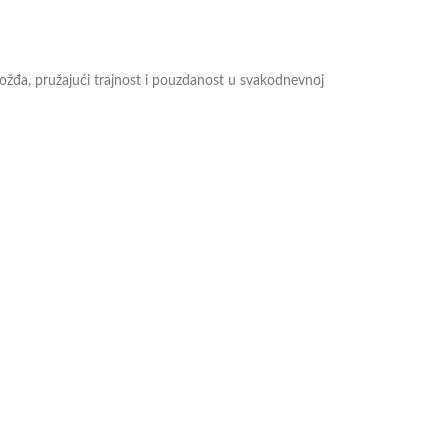
žđa, pružajući trajnost i pouzdanost u svakodnevnoj
 veličinama od 6.4cm, 8.8cm, 10.4cm, 12cm i 18cm.
nju stokom. Bez obzira da li se bavite uzgojem
zvono Black Blue od proizvođača Ukal.
proizvodu pogledajte na ovom
linku.