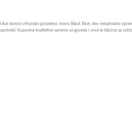
Ukal donosi vrhunsko gvozdeno zvono Black Blue, deo neophodne opreme 
upotrebi. Kupovina kvalitetne opreme za goveda i ovce je ključna za održa
Atributi proizvoda:
Visok kvalitet izrade:
Gvozdno zvono Black Blue je pažljivo izrađeno kako 
Napravljeno od gvožđa:
Izdržljiv materijal garantuje da će zvono izdržati i
Tri veličine:
Prodaje se u tri različite veličine kako bi odgovaralo potrebam
Dimenzije:
Visina zvona iznosi 10.4cm, dok je širina drške 7.5cm, pružaju
Investiranje u kvalitetnu opremu poput zvona Black Blue ne samo da osig
goveda ili ovaca, ovo gvozdno zvono će biti pouzdan partner u održavanju
Ukoliko imate dodatna pitanja ili nejasnoće, slobodno
kontaktirajte
naše pr