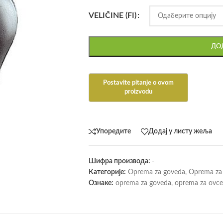
VELIČINE (FI)
ДОД
Упоредите
Додај у листу жеља
Шифра производа:
-
Категорије:
Oprema za goveda
,
Oprema za 
Ознаке:
oprema za goveda
,
oprema za ovce