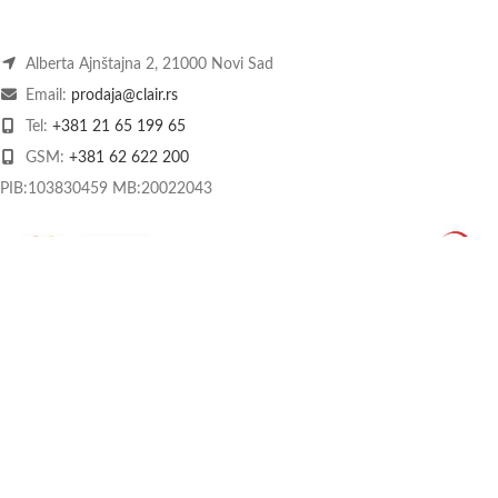
Alberta Ajnštajna 2, 21000 Novi Sad
Email:
prodaja@clair.rs
Tel:
+381 21 65 199 65
GSM:
+381 62 622 200
PIB:103830459 MB:20022043
O nama
Kontakt
Način plaćanja
Dostava
Praćenje pošiljke
Povrat i reklamacije
Kolačići