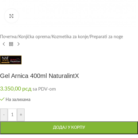
Click to enlarge
Почетна
/
Konjička oprema
/
Kozmetika za konje
/
Preparati za noge
Gel Arnica 400ml NaturalintX
3.350,00
рсд
sa PDV-om
На залихама
-
+
ДОДАЈ У КОРПУ