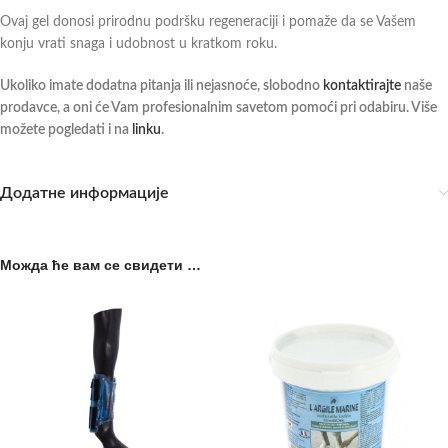
Ovaj gel donosi prirodnu podršku regeneraciji i pomaže da se Vašem
konju vrati snaga i udobnost u kratkom roku.
Ukoliko imate dodatna pitanja ili nejasnoće, slobodno
kontaktirajte
naše
prodavce, a oni će Vam profesionalnim savetom pomoći pri odabiru. Više
možete pogledati i na
linku
.
Додатне информације
Можда ће вам се свидети …