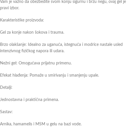
Vam je važno da obezbedite svom konju sigurnu i brzu negu, ovaj gel je
pravi izbor.
Karakteristike proizvoda:
Gel za konje nakon šokova i trauma.
Brzo olakšanje: Idealno za uganuća, istegnuća i modrice nastale usled
intenzivnog fizičkog napora ili udara.
Nežni gel: Omogućava prijatnu primenu.
Efekat hlađenja: Pomaže u smirivanju i smanjenju upale.
Detalji:
Jednostavna i praktična primena.
Sastav:
Arnika, hamamelis i MSM u gelu na bazi vode.