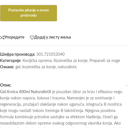
Упоредите
Додај у листу жеља
Шифра производа:
301.721052040
Категорије:
Konjička oprema
,
Kozmetika za konje
,
Preparati za noge
Ознаке:
gel
,
kozmetika za konje
,
naturalintx
Опис
Gel Arnica 400ml NaturalintX
je pouzdan izbor za brzu i efikasnu negu
konja nakon napora, šokova i trauma. Namenjen je za smirivanje i
regeneraciju, pružajući olakšanje nakon uganuća, istegnuća ili modrica
koje mogu nastati tokom treninga ili takmičenja. Njegova posebna
formula kombinuje prirodne sastojke sa efektom hlađenja, čineći ga
nezaobilaznim delom opreme svakog odgovornog vlasnika konja. Ako