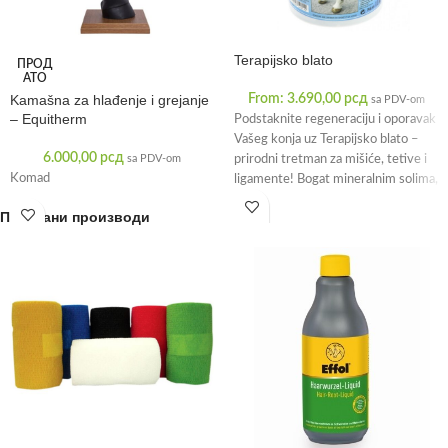
Terapijsko blato
ПРОД
АТО
Kamašna za hlađenje i grejanje
From:
3.690,00
рсд
sa PDV-om
– Equitherm
Podstaknite regeneraciju i oporavak
Vašeg konja uz Terapijsko blato –
6.000,00
рсд
sa PDV-om
prirodni tretman za mišiće, tetive i
Komad
ligamente! Bogat mineralnim solima,
Повезани производи