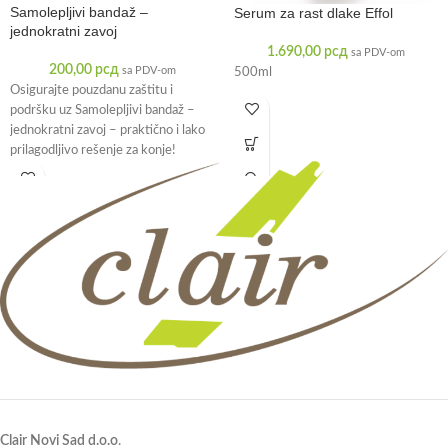
Samolepljivi bandaž –
Serum za rast dlake Effol
jednokratni zavoj
1.690,00
рсд
sa PDV-om
200,00
рсд
sa PDV-om
500ml
Osigurajte pouzdanu zaštitu i
podršku uz Samolepljivi bandaž –
jednokratni zavoj – praktično i lako
prilagodljivo rešenje za konje!
Samolepljivi
Clair Novi Sad d.o.o
.