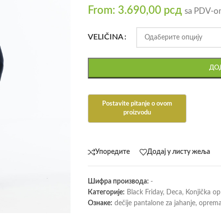
From:
3.690,00
рсд
sa PDV-o
VELIČINA
ДОД
Упоредите
Додај у листу жеља
Шифра производа:
-
Категорије:
Black Friday
,
Deca
,
Konjička o
Ознаке:
dečije pantalone za jahanje
,
oprema