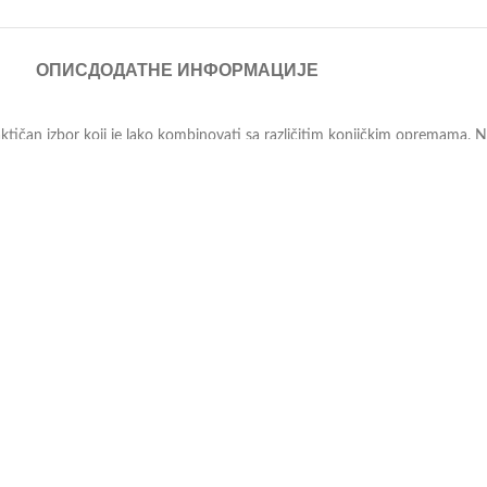
ОПИС
ДОДАТНЕ ИНФОРМАЦИЈЕ
raktičan izbor koji je lako kombinovati sa različitim konjičkim opremama. 
vaju slobodu kretanja, prilagođavajući se svakom skoku i galopu. Ovaj in
da su u treningu ili na trci, mali jahači će osetiti svežinu i lakoću tok
ći praktičnost za mala otkrića koja se mogu sakriti. Ovi funkcionalni de
o uvek pri ruci.
anja. Deca će uživati u osećaju stabilnosti i samopouzdanja koje im pruž