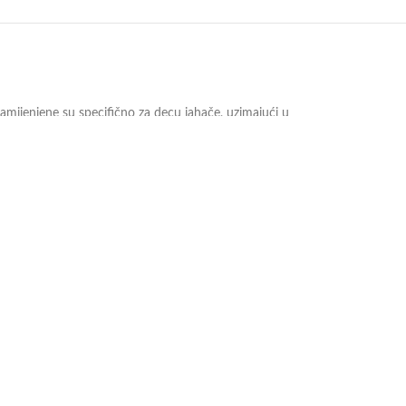
Namijenjene su specifično za decu jahače, uzimajući u
ovativni materijal garantuje da deca neće osećati
om svake avanture.
talji ne samo da ističu pažnju Riding World-a prema
a ova sigurna kopča.