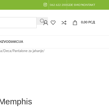
062 622 200
GDE SMO?
KONTAKT
0,00
РСД
IZVODI
AKCIJA
ča
/
Deca
/
Pantalone za jahanje
/
 Memphis