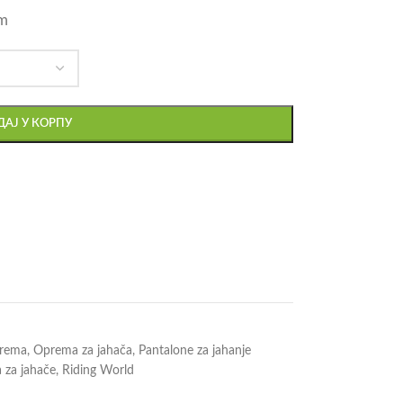
m
АЈ У КОРПУ
prema
,
Oprema za jahača
,
Pantalone za jahanje
 za jahače
,
Riding World