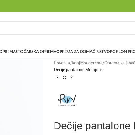
 OPREMA
STOČARSKA OPREMA
OPREMA ZA DOMAĆINSTVO
POKLON PRO
Почетна
/
Konjička oprema
/
Oprema za jaha
Dečije pantalone Memphis
Dečije pantalone