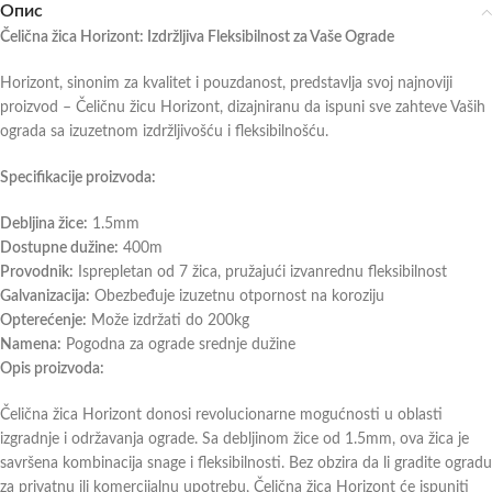
Опис
Čelična žica Horizont: Izdržljiva Fleksibilnost za Vaše Ograde
Horizont, sinonim za kvalitet i pouzdanost, predstavlja svoj najnoviji
proizvod – Čeličnu žicu Horizont, dizajniranu da ispuni sve zahteve Vaših
ograda sa izuzetnom izdržljivošću i fleksibilnošću.
Specifikacije proizvoda:
Debljina žice:
1.5mm
Dostupne dužine:
400m
Provodnik:
Isprepletan od 7 žica, pružajući izvanrednu fleksibilnost
Galvanizacija:
Obezbeđuje izuzetnu otpornost na koroziju
Opterećenje:
Može izdržati do 200kg
Namena:
Pogodna za ograde srednje dužine
Opis proizvoda:
Čelična žica Horizont donosi revolucionarne mogućnosti u oblasti
izgradnje i održavanja ograde. Sa debljinom žice od 1.5mm, ova žica je
savršena kombinacija snage i fleksibilnosti. Bez obzira da li gradite ogradu
za privatnu ili komercijalnu upotrebu, Čelična žica Horizont će ispuniti