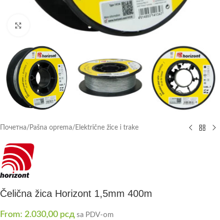
Click to enlarge
Почетна
/
Pašna oprema
/
Električne žice i trake
Čelična žica Horizont 1,5mm 400m
From:
2.030,00
рсд
sa PDV-om