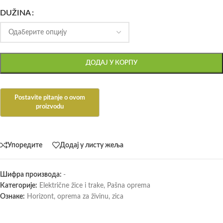
DUŽINA
ДОДАЈ У КОРПУ
Упоредите
Додај у листу жеља
Шифра производа:
-
Категорије:
Električne žice i trake
,
Pašna oprema
Ознаке:
Horizont
,
oprema za živinu
,
zica