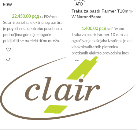
50W
АТО
Traka za pastir Farmer T10mm-
22.450,00
рсд
W Narandžasta
sa PDV-om
Solarni panel za električnog pastira
1.400,00
рсд
je pogodan za upotrebu posebno u
sa PDV-om
područjima gde nije moguće
Traka za pastir Farmer 10 mm za
priključiti se na električnu mrežu.
ograđivanje pašnjaka izrađena je od
visokokvalitetnih pletenica
protkanih elektro provodnim inox
žicama, što