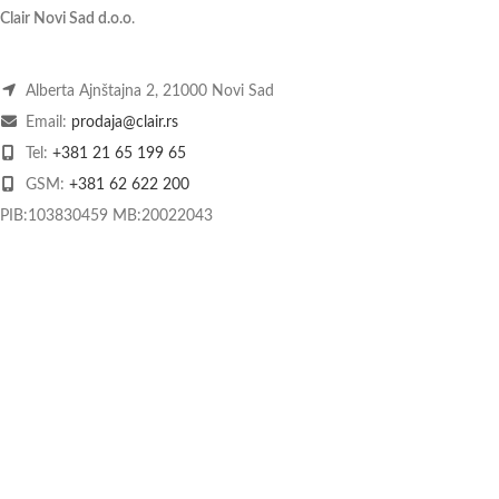
Clair Novi Sad d.o.o
.
Alberta Ajnštajna 2, 21000 Novi Sad
Email:
prodaja@clair.rs
Tel:
+381 21 65 199 65
GSM:
+381 62 622 200
PIB:103830459 MB:20022043
O nama
Kontakt
Način plaćanja
Dostava
Praćenje pošiljke
Povrat i reklamacije