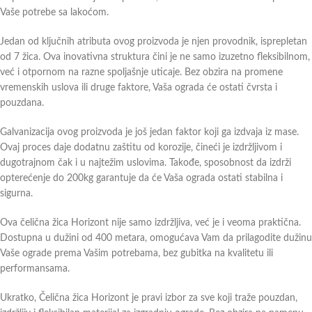
Vaše potrebe sa lakoćom.
Jedan od ključnih atributa ovog proizvoda je njen provodnik, isprepletan
od 7 žica. Ova inovativna struktura čini je ne samo izuzetno fleksibilnom,
već i otpornom na razne spoljašnje uticaje. Bez obzira na promene
vremenskih uslova ili druge faktore, Vaša ograda će ostati čvrsta i
pouzdana.
Galvanizacija ovog proizvoda je još jedan faktor koji ga izdvaja iz mase.
Ovaj proces daje dodatnu zaštitu od korozije, čineći je izdržljivom i
dugotrajnom čak i u najtežim uslovima. Takođe, sposobnost da izdrži
opterećenje do 200kg garantuje da će Vaša ograda ostati stabilna i
sigurna.
Ova čelična žica Horizont nije samo izdržljiva, već je i veoma praktična.
Dostupna u dužini od 400 metara, omogućava Vam da prilagodite dužinu
Vaše ograde prema Vašim potrebama, bez gubitka na kvalitetu ili
performansama.
Ukratko, Čelična žica Horizont je pravi izbor za sve koji traže pouzdan,