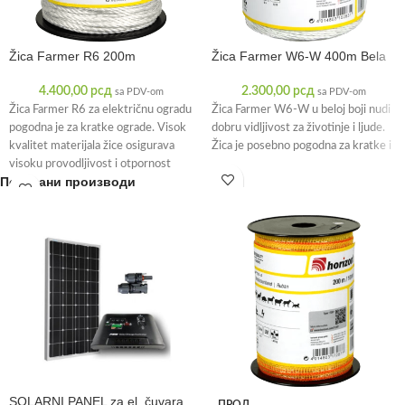
Žica Farmer R6 200m
Žica Farmer W6-W 400m Bela
4.400,00
рсд
2.300,00
рсд
sa PDV-om
sa PDV-om
Žica Farmer R6 za električnu ogradu
Žica Farmer W6-W u beloj boji nudi
pogodna je za kratke ograde. Visok
dobru vidljivost za životinje i ljude.
kvalitet materijala žice osigurava
Žica je posebno pogodna za kratke i
visoku provodljivost i otpornost
Повезани производи
SOLARNI PANEL za el. čuvara
ПРОД