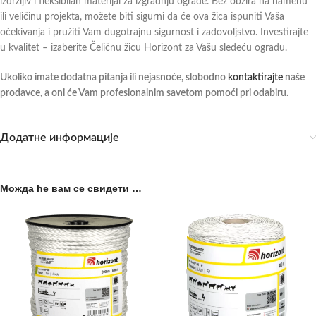
izdržljiv i fleksibilan materijal za izgradnju ograde. Bez obzira na namenu
ili veličinu projekta, možete biti sigurni da će ova žica ispuniti Vaša
očekivanja i pružiti Vam dugotrajnu sigurnost i zadovoljstvo. Investirajte
u kvalitet – izaberite Čeličnu žicu Horizont za Vašu sledeću ogradu.
Ukoliko imate dodatna pitanja ili nejasnoće, slobodno
kontaktirajte
naše
prodavce, a oni će Vam profesionalnim savetom pomoći pri odabiru.
Додатне информације
Можда ће вам се свидети …