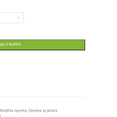
АЈ У КОРПУ
Konjička oprema
,
Oprema za jahača
d