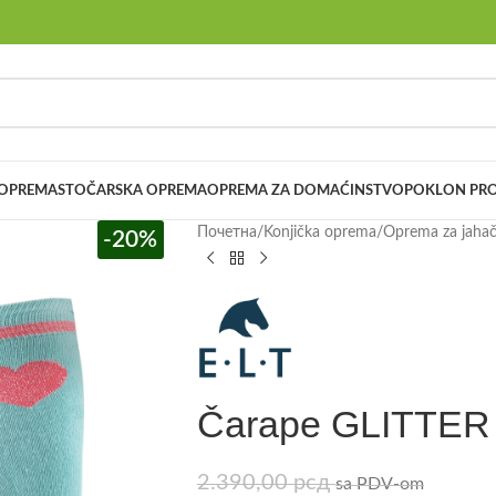
 OPREMA
STOČARSKA OPREMA
OPREMA ZA DOMAĆINSTVO
POKLON PRO
Почетна
/
Konjička oprema
/
Oprema za jaha
-20%
Čarape GLITTER 
2.390,00
рсд
sa PDV-om