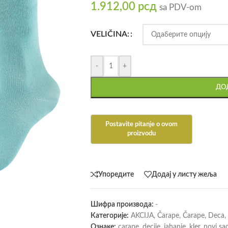
1.912,00
рсд
sa PDV-om
VELIČINA:
-
+
ДОД
Упоредите
Додај у листу жеља
Шифра производа:
-
Категорије:
AKCIJA
,
Čarape
,
Čarape
,
Deca
,
Ознаке:
carape
,
decije
,
jahanje
,
kler
,
novi sa