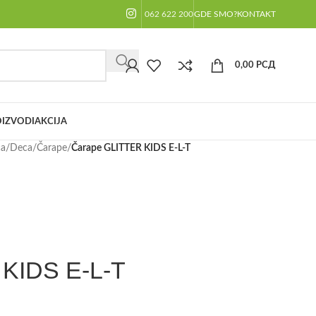
062 622 200
GDE SMO?
KONTAKT
0,00
РСД
IZVODI
AKCIJA
ča
/
Deca
/
Čarape
/
Čarape GLITTER KIDS E-L-T
KIDS E-L-T