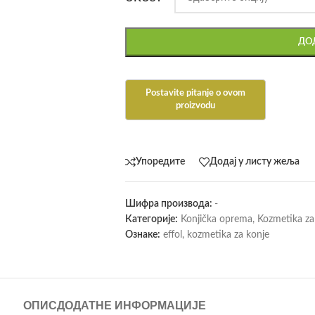
ДОД
Упоредите
Додај у листу жеља
Шифра производа:
-
Категорије:
Konjička oprema
,
Kozmetika za
Ознаке:
effol
,
kozmetika za konje
ОПИС
ДОДАТНЕ ИНФОРМАЦИЈЕ