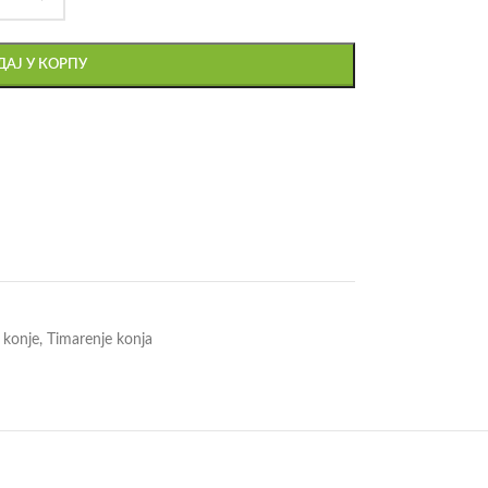
АЈ У КОРПУ
 konje
,
Timarenje konja