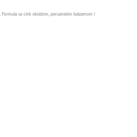
ja. Formula sa cink oksidom, peruanskim balzamom i
u, a više i na
linku.