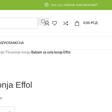
062 622 200
GDE SMO?
KONTAKT
0,00
РСД
IZVODI
AKCIJA
nje
/
Timarenje konja
/
Balzam za usta konja Effol
nja Effol
m