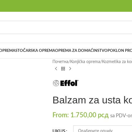
 OPREMA
STOČARSKA OPREMA
OPREMA ZA DOMAĆINSTVO
POKLON PRO
Почетна
/
Konjička oprema
/
Kozmetika za ko
Balzam za usta ko
From:
1.750,00
рсд
sa PDV-o
UKUS