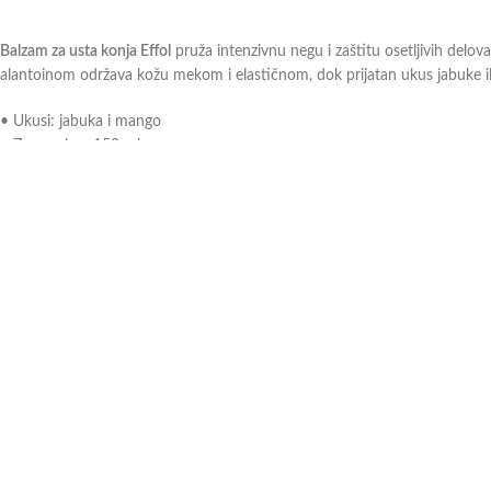
Balzam za usta konja Effol
pruža intenzivnu negu i zaštitu osetljivih del
alantoinom održava kožu mekom i elastičnom, dok prijatan ukus jabuke il
• Ukusi: jabuka i mango
• Zapremina: 150 ml
• Poboljšava prihvatanje žvale
• Podstiče žvakanje i opušteniji kontakt
• Pogodan za osetljiva usta konja
• Sadrži cink oksid, peruanski balzam i alantoin
• Nanosi se pre i posle jahanja na uglove usana i žvalu
Ukoliko i dalje niste sigurni koji proizvod odabrati, slobodno
kontaktirajte
n
Можда ће вам се свидети …