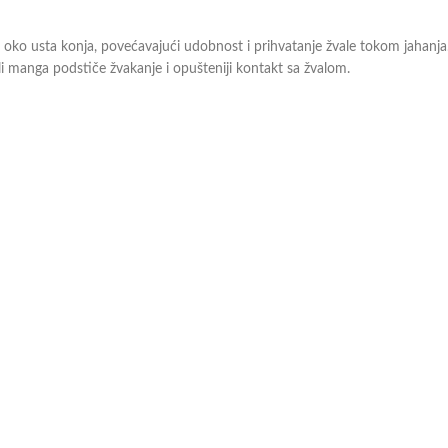
ova oko usta konja, povećavajući udobnost i prihvatanje žvale tokom jahan
i manga podstiče žvakanje i opušteniji kontakt sa žvalom.
aše prodavce, a oni će iskustvom i profesionalnim savetima pomoći u odabir