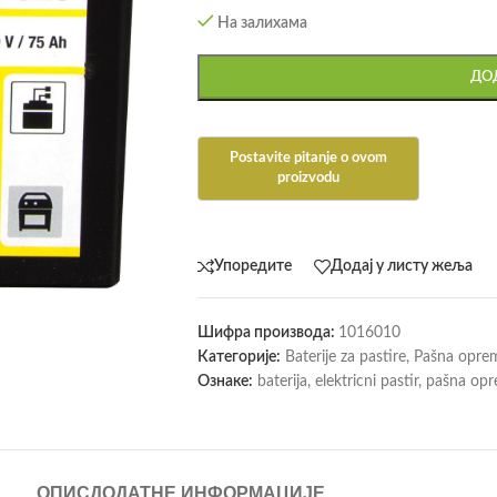
На залихама
ДОД
Упоредите
Додај у листу жеља
Шифра производа:
1016010
Категорије:
Baterije za pastire
,
Pašna opre
Ознаке:
baterija
,
elektricni pastir
,
pašna op
ОПИС
ДОДАТНЕ ИНФОРМАЦИЈЕ