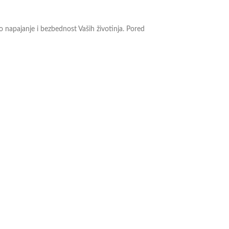
o napajanje i bezbednost Vaših životinja. Pored
e.
proizvodu pogledajte na ovom
linku.