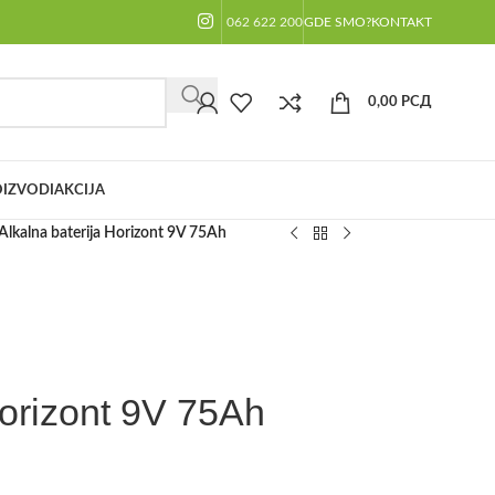
062 622 200
GDE SMO?
KONTAKT
0,00
РСД
IZVODI
AKCIJA
Alkalna baterija Horizont 9V 75Ah
Horizont 9V 75Ah