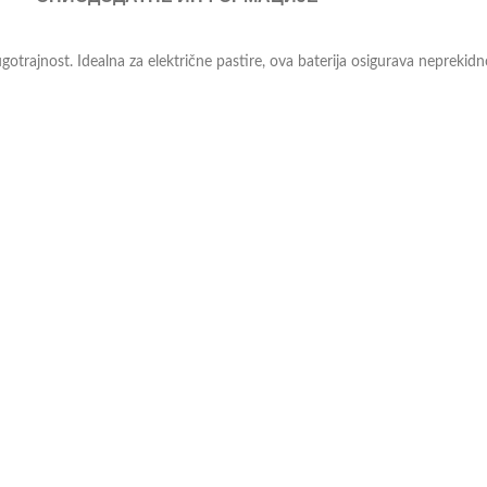
otrajnost. Idealna za električne pastire, ova baterija osigurava neprekidn
. S kapacitetom od 75Ah i voltažom od 9V, idealna je za električne pastir
odavce, a oni će Vam profesionalnim savetom pomoći pri odabiru. Više o 