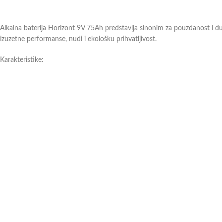
Alkalna baterija Horizont 9V 75Ah predstavlja sinonim za pouzdanost i dug
izuzetne performanse, nudi i ekološku prihvatljivost.
Karakteristike:
Baterija za električne pastire
Alkalna
Kapacitet baterije: 75Ah
Voltaža baterije: 9V
Skladištenje do dve godine
Težina baterije: 1.7kg
Dimenzije baterije: 11cm x 11.5cm x 16.5cm
Ne sadrži živu i kadmijum
Alkalna baterija Horizont 9V 75Ah pruža dugotrajnu energiju i pouzdanost
Ukoliko imate dodatna pitanja ili nejasnoće, slobodno
kontaktirajte
naše pr