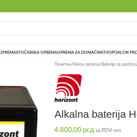
 OPREMA
STOČARSKA OPREMA
OPREMA ZA DOMAĆINSTVO
POKLON PRO
Почетна
/
Pašna oprema
/
Baterije za pastire
/
Alkalna baterija 
4.800,00
рсд
sa PDV-om