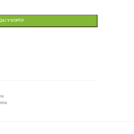
АЈ У КОРПУ
ma
rema